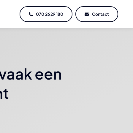
070 26 29 180
Contact
 vaak een
ht