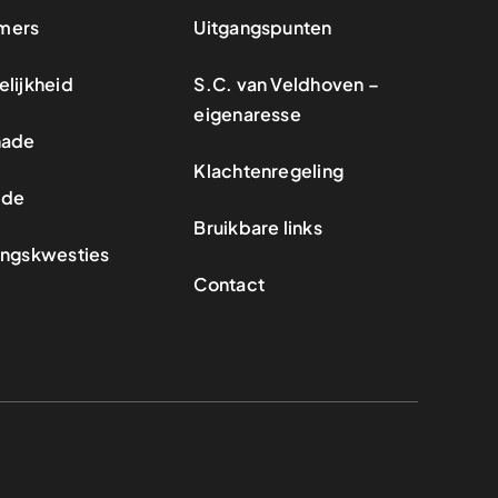
mers
Uitgangspunten
lijkheid
S.C. van Veldhoven –
eigenaresse
hade
Klachtenregeling
ade
Bruikbare links
ingskwesties
Contact