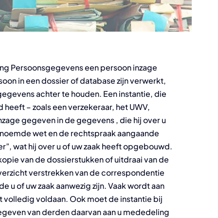
ming Persoonsgegevens een persoon inzage
on in een dossier of database zijn verwerkt,
gegevens achter te houden. Een instantie, die
 heeft – zoals een verzekeraar, het UWV,
inzage gegeven in de gegevens , die hij over u
enoemde wet en de rechtspraak aangaande
ier”, wat hij over u of uw zaak heeft opgebouwd.
 kopie van de dossierstukken of uitdraai van de
erzicht verstrekken van de correspondentie
ende u of uw zaak aanwezig zijn. Vaak wordt aan
t volledig voldaan. Ook moet de instantie bij
gegeven van derden daarvan aan u mededeling