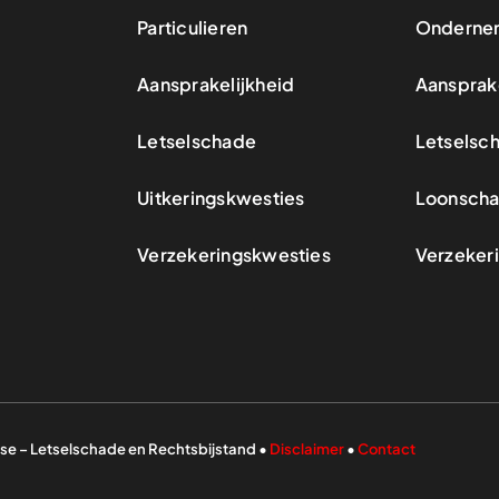
Particulieren
Onderne
Aansprakelijkheid
Aansprake
Letselschade
Letselsc
Uitkeringskwesties
Loonsch
Verzekeringskwesties
Verzeker
se – Letselschade en Rechtsbijstand •
Disclaimer
•
Contact