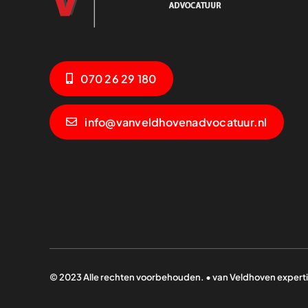
070 26 29 180
info@vanveldhovenadvocatuur.nl
© 2023 Alle rechten voorbehouden. • van Veldhoven experti