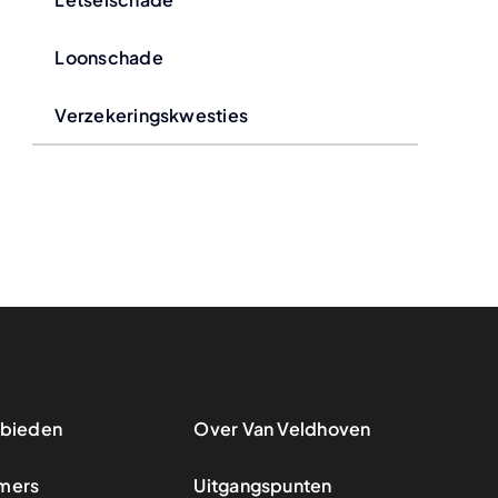
Loonschade
Verzekeringskwesties
bieden
Over Van Veldhoven
mers
Uitgangspunten