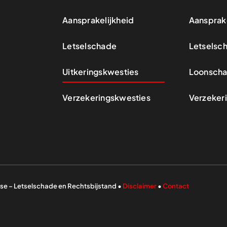
Aansprakelijkheid
Aansprake
Letselschade
Letselsc
Uitkeringskwesties
Loonsch
Verzekeringskwesties
Verzeker
se – Letselschade en Rechtsbijstand •
Disclaimer
•
Contact