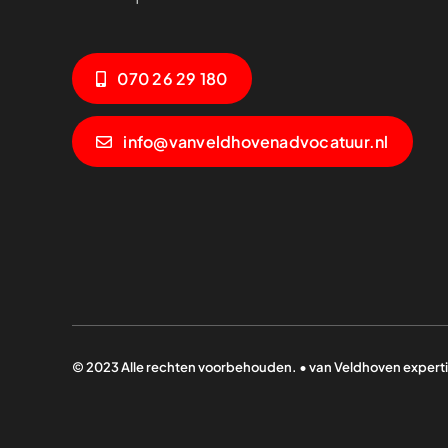
070 26 29 180
info@vanveldhovenadvocatuur.nl
© 2023 Alle rechten voorbehouden. • van Veldhoven experti