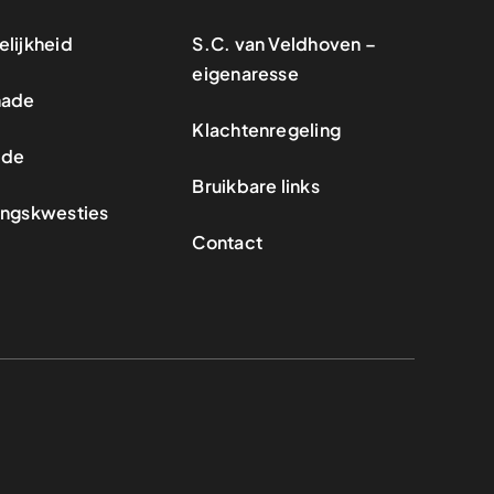
lijkheid
S.C. van Veldhoven –
eigenaresse
hade
Klachtenregeling
ade
Bruikbare links
ingskwesties
Contact